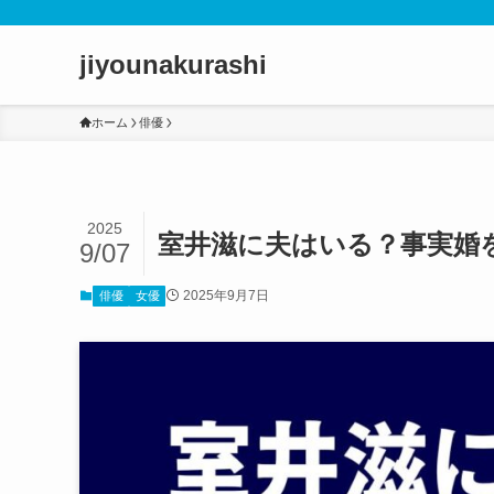
jiyounakurashi
ホーム
俳優
2025
室井滋に夫はいる？事実婚
9/07
2025年9月7日
俳優
女優