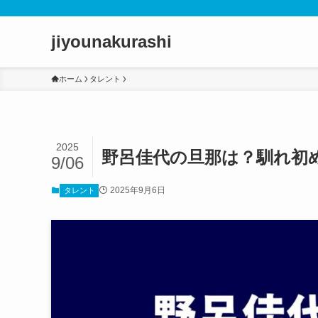
jiyounakurashi
ホーム
タレント
2025
野呂佳代の旦那は？馴れ初
9/06
2025年9月6日
タレント